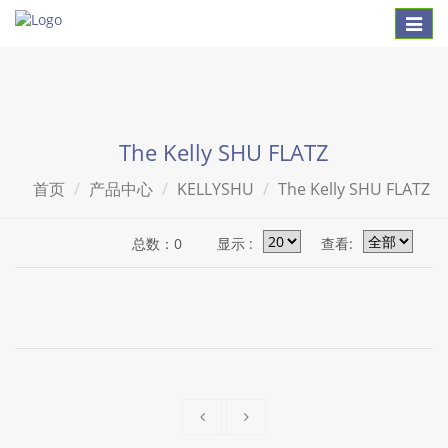
Toggl
naviga
The Kelly SHU FLATZ
首页
产品中心
KELLYSHU
The Kelly SHU FLATZ
总数：0
显示 :
查看: