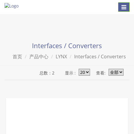
Toggl
naviga
Interfaces / Converters
首页
产品中心
LYNX
Interfaces / Converters
总数：2
显示 :
查看: