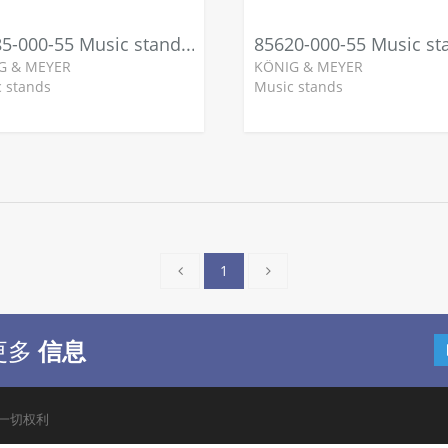
12285-000-55 Music stand light
G & MEYER
KÖNIG & MEYER
 stands
Music stands
1
更多
信息
留一切权利