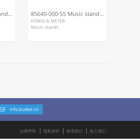
85620-000-55 Music stand light »Mighty Bright - Xtra Flex«
85640-000-55 Music stand light »Mighty Bright - Double Flex«
KÖNIG & MEYER
Music stands
info.budee.cn
法律声明
隐私保护
联系我们
加入我们